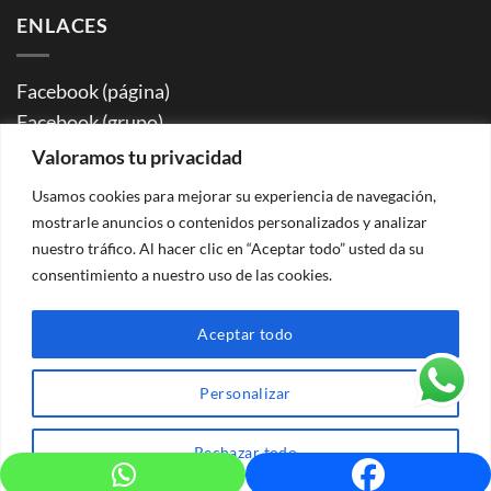
ENLACES
Facebook (página)
Facebook (grupo)
Instagram
Valoramos tu privacidad
WhatsApp (grupo info rutas)
Usamos cookies para mejorar su experiencia de navegación,
YouTube
mostrarle anuncios o contenidos personalizados y analizar
Flickr
nuestro tráfico. Al hacer clic en “Aceptar todo” usted da su
consentimiento a nuestro uso de las cookies.
Aceptar todo
Peace of Mind 2026 ©
Aviso legal | Política de privacidad |
Cookies
| Condiciones de contratación |
Agencia de Viajes
Personalizar
CV-Mm2515-V |
26.023076/V Registro sanitario para comidas de grupos
Rechazar todo