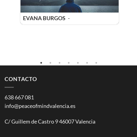
EVANA BURGOS
-
LOR
CONTACTO
638 667 081
info@peaceofmindvalencia.es
C/ Guillem de Castro 9 46007 Valencia