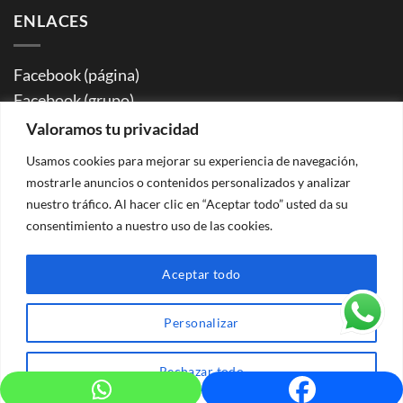
ENLACES
Facebook (página)
Facebook (grupo)
Instagram
Valoramos tu privacidad
WhatsApp (grupo info rutas)
Usamos cookies para mejorar su experiencia de navegación,
YouTube
mostrarle anuncios o contenidos personalizados y analizar
Flickr
nuestro tráfico. Al hacer clic en “Aceptar todo” usted da su
consentimiento a nuestro uso de las cookies.
Aceptar todo
Peace of Mind 2026 ©
Aviso legal | Política de privacidad |
Cookies
| Condiciones de contratación |
Agencia de Viajes
Personalizar
CV-Mm2515-V |
26.023076/V Registro sanitario para comidas de grupos
Rechazar todo