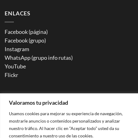
ENLACES
Facebook (página)
Facebook (grupo)
Instagram
WhatsApp (grupo info rutas)
YouTube
Flickr
Peace of Mind 2026 ©
Aviso legal | Política de privacidad |
Valoramos tu privacidad
Cookies
| Condiciones de contratación |
Agencia de Viajes
Usamos cookies para mejorar su experiencia de navegación,
CV-Mm2515-V |
mostrarle anuncios o contenidos personalizados y analizar
26.023076/V Registro sanitario para comidas de grupos
nuestro tráfico. Al hacer clic en “Aceptar todo” usted da su
consentimiento a nuestro uso de las cookies.