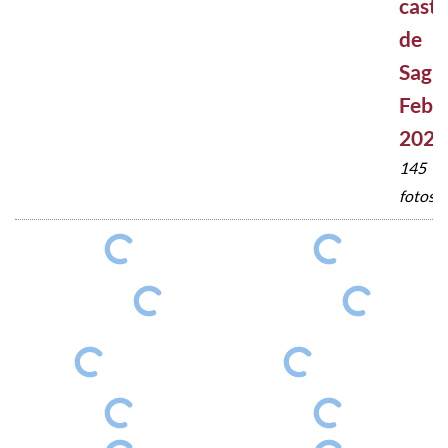
casti
de
Sagu
Febr
2026
145
fotos