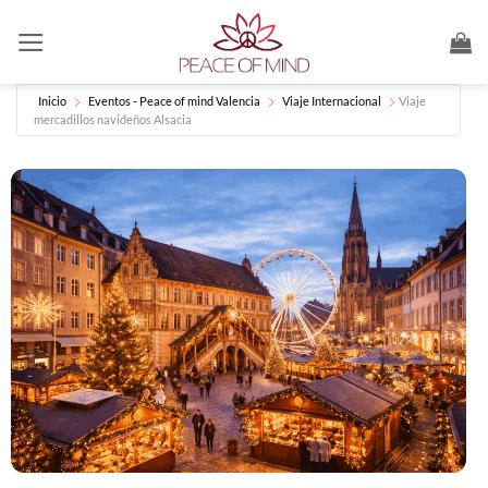
Saltar
al
contenido
Inicio
Eventos - Peace of mind Valencia
Viaje Internacional
Viaje
mercadillos navideños Alsacia