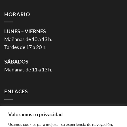
HORARIO
LUNES – VIERNES
Mañanas de 10 a 13 h.
Tardes de 17 a 20 h.
SÁBADOS
Mañanas de 11 a 13 h.
ENLACES
Facebook (página)
Valoramos tu privacidad
Facebook (grupo)
Instagram
Usamos cookies para mejorar su experiencia de navegación,