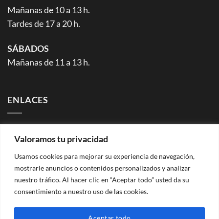
Mañanas de 10 a 13 h.
Tardes de 17 a 20 h.
SÁBADOS
Mañanas de 11 a 13 h.
ENLACES
Facebook (página)
Valoramos tu privacidad
Facebook (grupo)
Instagram
Usamos cookies para mejorar su experiencia de navegación,
mostrarle anuncios o contenidos personalizados y analizar
WhatsApp (grupo info rutas)
nuestro tráfico. Al hacer clic en “Aceptar todo” usted da su
YouTube
consentimiento a nuestro uso de las cookies.
Flickr
Aceptar todo