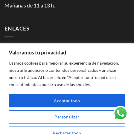
Mañanas de 11 a 13 h.
ENLACES
Facebook (página)
Valoramos tu privacidad
Facebook (grupo)
Instagram
Usamos cookies para mejorar su experiencia de navegación,
mostrarle anuncios o contenidos personalizados y analizar
WhatsApp (grupo info rutas)
nuestro tráfico. Al hacer clic en “Aceptar todo” usted da su
YouTube
consentimiento a nuestro uso de las cookies.
Flickr
Aceptar todo
Peace of Mind 2026 ©
Aviso legal | Política de privacidad |
Personalizar
Cookies
| Condiciones de contratación |
Agencia de Viajes
CV-Mm2515-V |
Rechazar todo