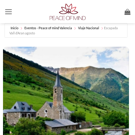
Saltar
al
contenido
Inicio
Eventos - Peace of mind Valencia
Viaje Nacional
Escapada
Vall d’Aran agosto