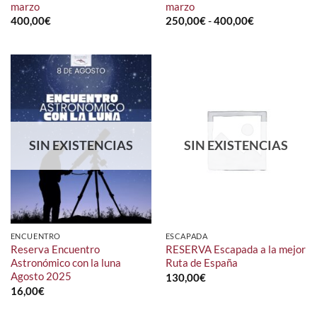
marzo
marzo
Rango
400,00
€
250,00
€
-
400,00
€
de
precios:
desde
250,00€
hasta
400,00€
SIN EXISTENCIAS
SIN EXISTENCIAS
ENCUENTRO
ESCAPADA
Reserva Encuentro
RESERVA Escapada a la mejor
Astronómico con la luna
Ruta de España
Agosto 2025
130,00
€
16,00
€