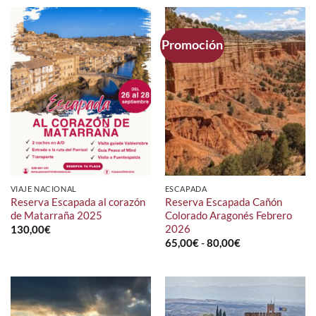
Promoción
VIAJE NACIONAL
ESCAPADA
Reserva Escapada al corazón
Reserva Escapada Cañón
de Matarraña 2025
Colorado Aragonés Febrero
2026
130,00
€
Rango
65,00
€
-
80,00
€
de
precios:
desde
65,00€
hasta
80,00€