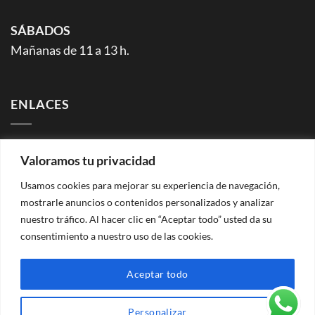
SÁBADOS
Mañanas de 11 a 13 h.
ENLACES
Facebook (página)
Valoramos tu privacidad
Facebook (grupo)
Instagram
Usamos cookies para mejorar su experiencia de navegación,
mostrarle anuncios o contenidos personalizados y analizar
WhatsApp (grupo info rutas)
nuestro tráfico. Al hacer clic en “Aceptar todo” usted da su
YouTube
consentimiento a nuestro uso de las cookies.
Flickr
Aceptar todo
Peace of Mind 2026 ©
Aviso legal | Política de privacidad |
Personalizar