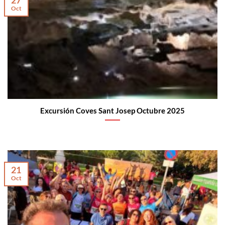
27
Oct
Excursión Coves Sant Josep Octubre 2025
21
Oct