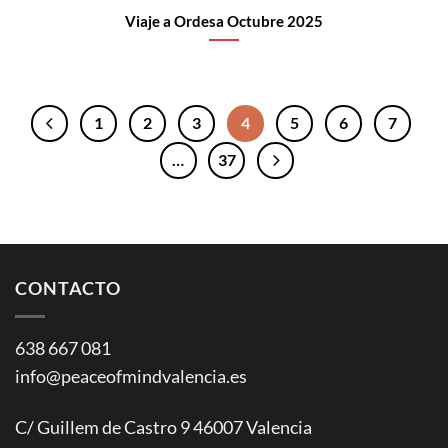
Viaje a Ordesa Octubre 2025
1
2
3
4
5
6
7
…
37
CONTACTO
638 667 081
info@peaceofmindvalencia.es
C/ Guillem de Castro 9 46007 Valencia